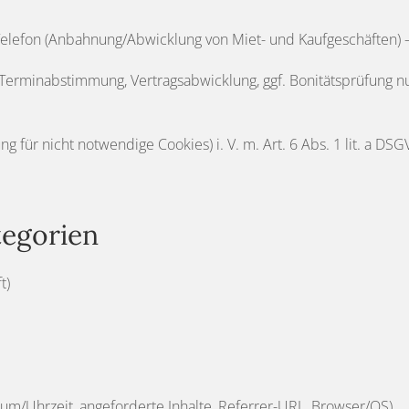
elefon (Anbahnung/Abwicklung von Miet- und Kaufgeschäften) – Art.
minabstimmung, Vertragsabwicklung, ggf. Bonitätsprüfung nur wen
g für nicht notwendige Cookies) i. V. m. Art. 6 Abs. 1 lit. a DSG
tegorien
t)
um/Uhrzeit, angeforderte Inhalte, Referrer-URL, Browser/OS)