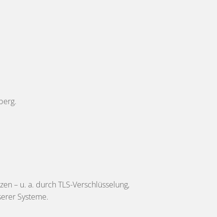
berg.
n – u. a. durch TLS-Verschlüsselung,
serer Systeme.