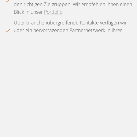
den richtigen Zielgruppen: Wir empfehlen Ihnen einen
Blick in unser
Portfolio
!
Über branchenübergreifende Kontakte verfügen wir
über ein hervorragenden Partnernetzwerk in Ihrer
Region
Sie wünschen sich einen Makler
mit Komplett-Service?
Dann kontaktieren Sie uns jetzt und überlassen Sie den