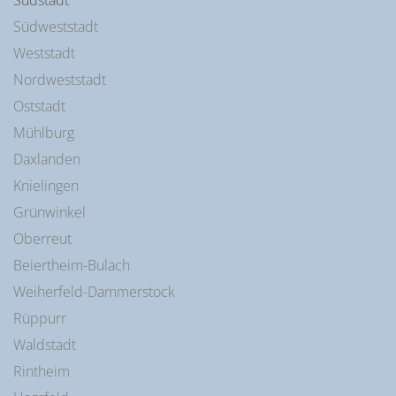
Südstadt
Südweststadt
Weststadt
Nordweststadt
Oststadt
Mühlburg
Daxlanden
Knielingen
Grünwinkel
Oberreut
Beiertheim-Bulach
Weiherfeld-Dammerstock
Rüppurr
Waldstadt
Rintheim