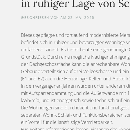
in ruhiger Lage von 
GESCHRIEBEN VON
AM
22. MAI 2026
.
Dieses gepflegte und fortlaufend modernisierte Mehr
befindet sich in ruhiger und bevorzugter Wohnlage 
umfassend saniert. Es bietet heute eine genehmigte 
Grundstück. Durch eine mögliche Nachgenehmigung
der Dachgeschossfläche kann die anrechenbare Wohnf
Gebäude verteilt sich auf drei Vollgeschosse und ei
(E1 und E2) auch die Heizanlage, Keller- und Abstel
In den vergangenen Jahren wurden unter anderem die 
mit Aufsparrendämmung und die Außenwände mit 12 cm
kWh/m²a) und ist energetisch sowie technisch auf e
Die Wohnungen sind durchdacht und funktional gesc
separaten Wohn-, Schlaf- und Funktionsbereichen sorg
ein Vorteil für die langfristige Vermietbarkeit.
Für weitere Informationen lassen wir Ihnen das Exp