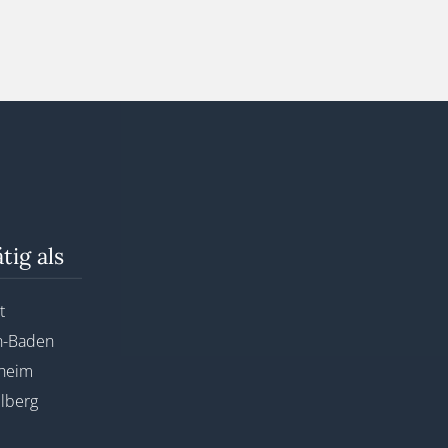
tig als
t
n-Baden
nheim
lberg