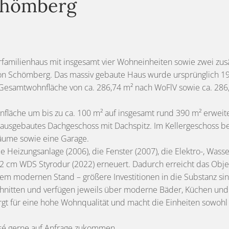
Schömberg
familienhaus mit insgesamt vier Wohneinheiten sowie zwei zusä
von Schömberg. Das massiv gebaute Haus wurde ursprünglich 19
Gesamtwohnfläche von ca. 286,74 m² nach WoFlV sowie ca. 286,5
läche um bis zu ca. 100 m² auf insgesamt rund 390 m² erweite
n ausgebautes Dachgeschoss mit Dachspitz. Im Kellergeschoss b
lräume sowie eine Garage.
Heizungsanlage (2006), die Fenster (2007), die Elektro-, Wass
 WDS Styrodur (2022) erneuert. Dadurch erreicht das Objekt 
inem modernen Stand – größere Investitionen in die Substanz s
hnitten und verfügen jeweils über moderne Bäder, Küchen und
t für eine hohe Wohnqualität und macht die Einheiten sowohl für
osé gerne auf Anfrage zukommen.