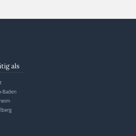
tig als
t
n-Baden
nheim
lberg