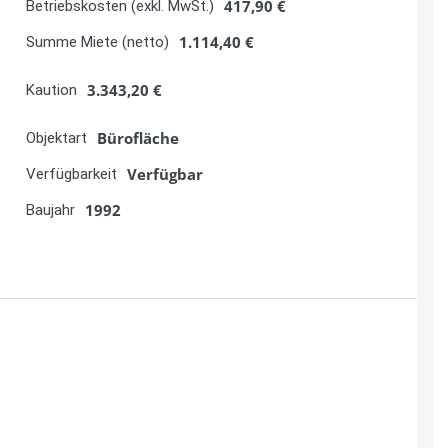
ng an den öffentlichen Nahverkehr ein großer
den sich in fußläufiger Nähe und verbinden das
genden Stadtteilen. Auch für Mitarbeiterinnen und
men, ist die Lage attraktiv, da Karlsruhe über ein gut
esunde Mischung an Gewerbe- und
men aus der IT-Branche, dem Industriesektor, der
duktionsbetriebe. Diese Mischung schafft nicht nur
sviertel mit wertvollen Kontakten und
und Versorgungsdienstleister sind ebenfalls in der
uktur, die den Arbeitsalltag vor Ort zusätzlich