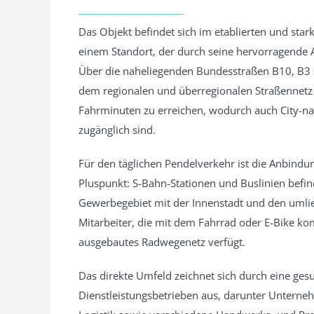
Ausstattung
Teppich
Ja
Keller
Ja