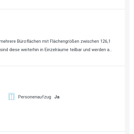
mehrere Büroflächen mit Flächengrößen zwischen 126,1
sind diese weiterhin in Einzelräume teilbar und werden ab
n maximale Gestaltungsfreiheit, um sie nach den
n und zu gestalten. Die Flächen im Vordergebäude sind
h primär als solche genutzt werden. Das Gebäude ist
nd verfügt über eine CAT-7-Verkabelung oder
d angeboten, sodass Mieter die Möglichkeit haben, die
dürfnissen zu gestalten. Der Eigentümer ist bereit,
gewünschten Standard zu verleihen.