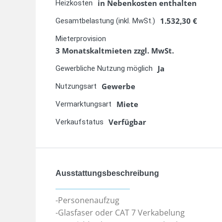
zugänglich sind.
Für den täglichen Pendelverkehr ist die Anbindu
Pluspunkt: S-Bahn-Stationen und Buslinien befin
Gewerbegebiet mit der Innenstadt und den umlie
Mitarbeiter, die mit dem Fahrrad oder E-Bike kom
ausgebautes Radwegenetz verfügt.
Das direkte Umfeld zeichnet sich durch eine g
Dienstleistungsbetrieben aus, darunter Unterneh
Logistik sowie verschiedene Handwerks- und Pro
Synergien, sondern auch ein lebendiges Geschäft
Kooperationsmöglichkeiten.
Einkaufsmöglichkeiten, gastronomische Angebote 
Nähe vorhanden und sorgen für eine gute Infrastr
erleichtert.