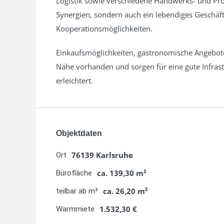
Lage
Das Objekt befindet sich im etablierten und sta
einem Standort, der durch seine hervorragende
Über die naheliegenden Bundesstraßen B10, B3 s
dem regionalen und überregionalen Straßennetz v
Fahrminuten zu erreichen, wodurch auch City-na