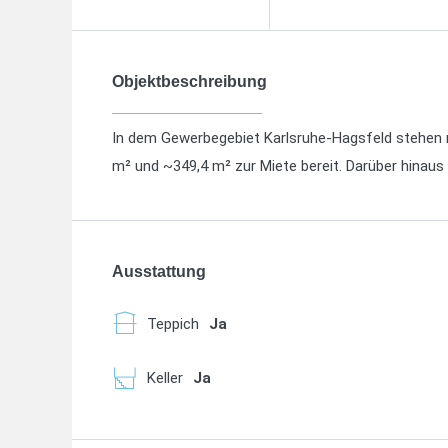
Objektbeschreibung
In dem Gewerbegebiet Karlsruhe-Hagsfeld stehen 
m² und ~349,4 m² zur Miete bereit. Darüber hinaus 
26,2 m² Flächengröße vermietet. Die Flächen biete
spezifischen Bedürfnissen der Mieter auszustatte
primär für Büroflächen vorgesehen und können auc
mit moderner Netzwerktechnologie ausgestattet u
Glasfaser-Verkabelung.
Die Flächen werden im nicht eingerichteten Zustan
Raumaufteilung und Innenausstattung nach ihren Be
Renovierungen vorzunehmen, um den Flächen den 