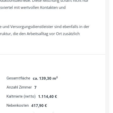
rk nachgefragten Gewerbegebiet Karlsruhe-Hagsfeld –
 Anbindung und sein dynamisches Umfeld überzeugt.
owie die Autobahn A5 ist der Standort optimal mit
erbunden. Die Karlsruher Innenstadt ist in nur ca. 10
he Dienstleistungen und Geschäftskontakte leicht