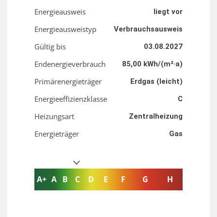
Energieausweis
liegt vor
Energie­ausweistyp
Verbrauchsausweis
Gültig bis
03.08.2027
Endenergieverbrauch
85,00 kWh/(m²·a)
Primärenergieträger
Erdgas (leicht)
Energieeffizienzklasse
C
Heizungsart
Zentralheizung
Energieträger
Gas
A+
A
B
C
D
E
F
G
H