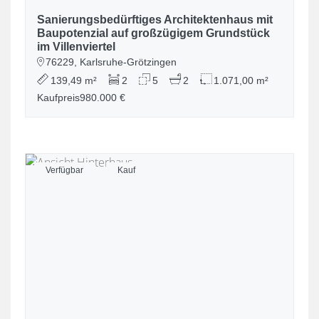
Sanierungsbedürftiges Architektenhaus mit
Baupotenzial auf großzügigem Grundstück
im Villenviertel
76229, Karlsruhe-Grötzingen
139,49 m²
2
5
2
1.071,00 m²
Kaufpreis
980.000 €
Verfügbar
Kauf