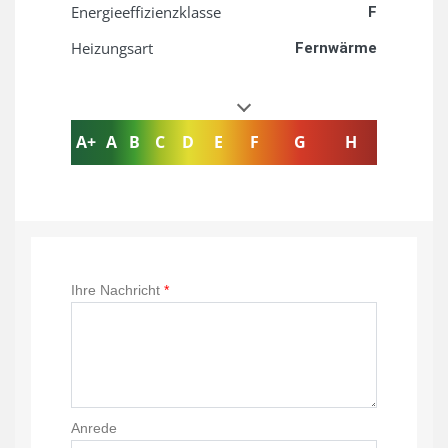
Energieeffizienzklasse
F
Heizungsart
Fernwärme
A+
A
B
C
D
E
F
G
H
Ihre Nachricht
*
Anrede